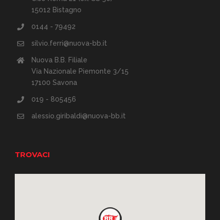
15012 Bistagno
0144 - 79492
silvio.ferri@nuova-bb.it
Nuova B.B. Filiale
Via Nazionale Piemonte 3/15
17100 Savona
019 - 805456
alessio.giribaldi@nuova-bb.it
TROVACI